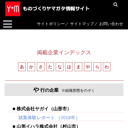
サイトポリシー
／
サイトマップ
／
お問い合わせ
掲載企業インデックス
あ
か
さ
た
な
は
ま
や
ら
わ
や
行の企業
※組織形態をのぞく
■ 株式会社ヤガイ（山形市）
就業体験レポート
（2018年）
■ 山形イハラ株式会社（村山市）