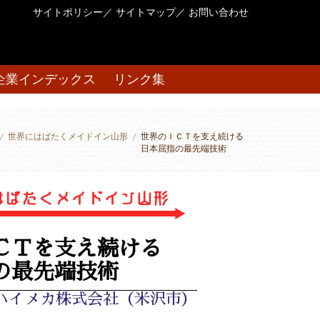
サイトポリシー
／
サイトマップ
／
お問い合わせ
企業インデックス
リンク集
/
世界にはばたくメイドイン山形
/
世界のＩＣＴを支え続ける
日本屈指の最先端技術
ＣＴを支え続ける
の最先端技術
ハイメカ株式会社（米沢市）