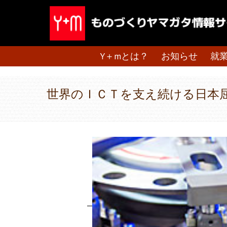
Y＋mとは？
お知らせ
就
世界のＩＣＴを支え続ける日本