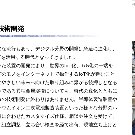
技術開発
的な流行もあり、デジタル分野の開発は急速に進化し、
s）や５Gなどを活用する時代となってきました。
た装置の開発により、世界のIoT化、５G化の一端を
のモノをインターネットで操作するIoT化が進むこと
にやさしい未来へ向けた取り組みに繋がる後押しとなる
つである異種金属溶接についても、時代の変化とともに
カの技術開発に終わりはありません。半導体製造装置や
チウムイオン二次電池製造装置といった様々な分野のハ
望に合わせたカスタマイズ仕様。相談や注文を受けて、
、組立調整、立ち合い検査を経て出荷、現地立ち上げと