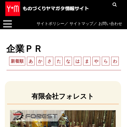
サイトポリシー
／
サイトマップ
／
お問い合わせ
企業ＰＲ
新着順
あ
か
さ
た
な
は
ま
や
ら
わ
有限会社フォレスト