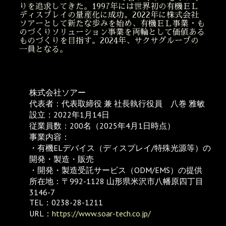
りを追求してきた。1997年には世界初の有機ＥＬ
ディスプレイの量産化に成功。2022年に株式会社
ソアーとして新たな歩みを始め、有機ＥＬ事業・も
のづくりソリューション事業を両輪として価値ある
ものづくりを目指す。2024年、サクサグループの
一員となる。
株式会社ソアー
代表者：代表取締役 兼 社長執行役員 八巻 雅敏
設立：2022年1月14日
従業員数：200名（2025年4月1日時点）
事業内容：
・有機ELデバイス（ディスプレイ/特殊光源等）の
開発・製造・販売
・開発・製造受託サービス（ODM/EMS）の提供
所在地：〒992-1128 山形県米沢市八幡原四丁目
3146-7
TEL：0238-28-1211
URL：
https://www.soar-tech.co.jp/