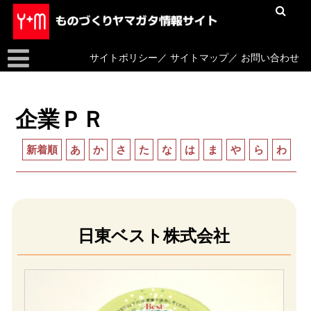
サイトポリシー
／
サイトマップ
／
お問い合わせ
企業ＰＲ
新着順
あ
か
さ
た
な
は
ま
や
ら
わ
日東ベスト株式会社