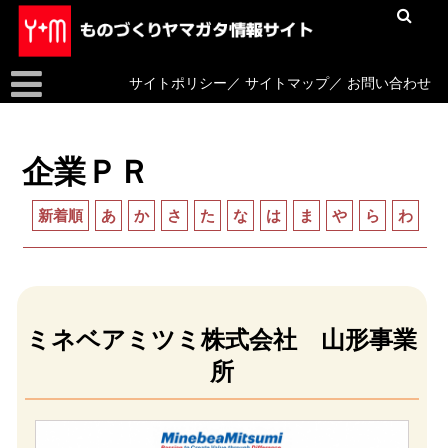
サイトポリシー
／
サイトマップ
／
お問い合わせ
企業ＰＲ
新着順
あ
か
さ
た
な
は
ま
や
ら
わ
ミネベアミツミ株式会社 山形事業
所