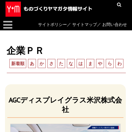
サイトポリシー
／
サイトマップ
／
お問い合わせ
企業ＰＲ
新着順
あ
か
さ
た
な
は
ま
や
ら
わ
AGCディスプレイグラス米沢株式会
社