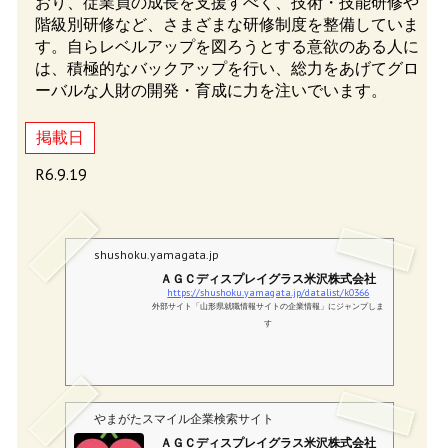
おり、従業員の成長を支援すべく、技術・技能研修や
階級別研修など、さまざまな研修制度を整備していま
す。自らレベルアップを図ろうとする意欲のある人に
は、積極的なバックアップを行い、総力をあげてグロ
ーバルな人財の開発・育成に力を注いでいます。
掲載日
R6.9.19
shushoku.yamagata.jp
ＡＧＣディスプレイグラス米沢株式会社
https://shushoku.yamagata.jp/datalist/k0366
外部サイト「山形県就職情報サイトの企業情報」にジャンプしま
す
やまがたスマイル企業検索サイト
ＡＧＣディスプレイグラス米沢株式会社