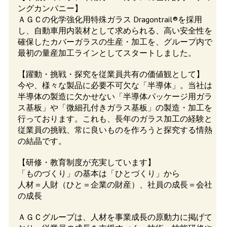
ングカンパニー】
ＡＧＣの化学強化用特殊ガラス Dragontrail®を採用
し、自動車用内装材として求められる、高い安全性を
確保したカバーガラスの生産・加工を、グループ内で
最初の量産加工ラインとしてスタートしました。
【躍動・挑戦・探究を従業員共有の価値観として】
今や、様々な製品に必要不可欠な「半導体」。当社は
半導体の製造に欠かせない「半導体パッケージ用ガラ
ス基板」や「微細孔付きガラス基板」の製造・加工を
行っております。これも、長年のガラス加工の経験と
従業員の挑戦、常に良いものを作ろうと探究する情熱
の結晶です。
【研修・教育制度が充実しています】
「ものづくり」の基本は「ひとづくり」から
人材＝人財（ひと＝企業の財産）、社員の成長＝会社
の成長
ＡＧＣグループは、人材を事業成長の原動力に掲げて