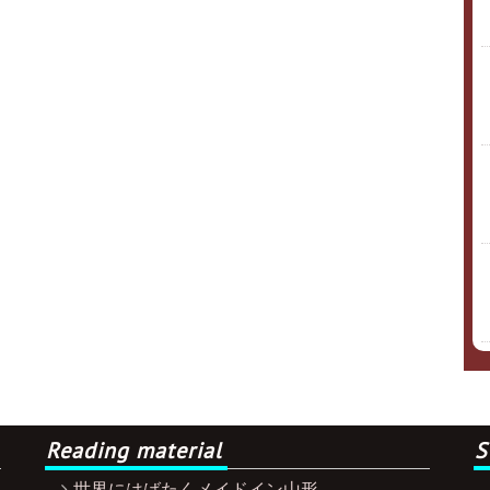
Reading material
S
世界にはばたくメイドイン山形