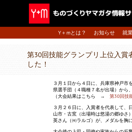
Y＋mとは？
お知らせ
就
第30回技能グランプリ上位入賞
した！
３月１日から４日に、兵庫県神戸市を
県選手団（４職種７名が出場）から
（大会結果はこちら →
第30回
３月２６日に、入賞者を代表して、
山市・古窯（出場時は悠湯の郷ゆさ
英さん（㈲ラルゴ）が、メダルを胸
大会後の上司・同僚や家族からの反