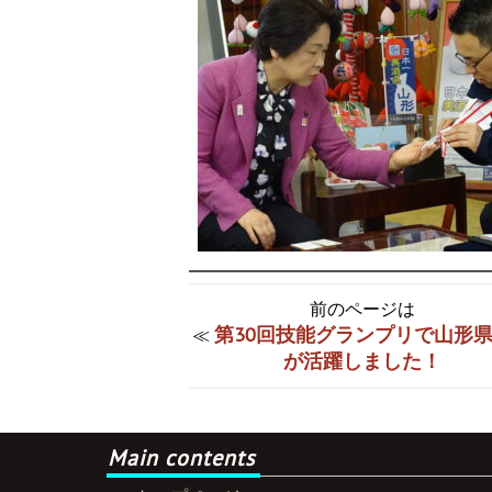
前のページは
第30回技能グランプリで山形
≪
が活躍しました！
Main contents