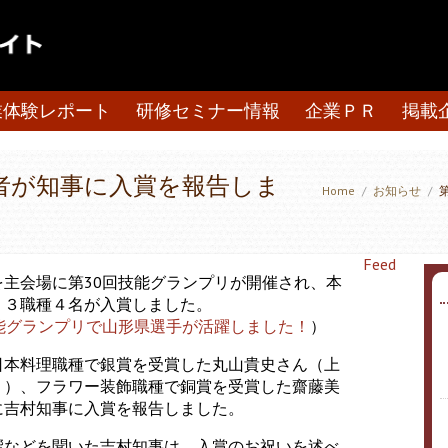
業体験レポート
研修セミナー情報
企業ＰＲ
掲載
者が知事に入賞を報告しま
Home
/
お知らせ
/
Feed
主会場に第30回技能グランプリが開催され、本
、３職種４名が入賞しました。
技能グランプリで山形県選手が活躍しました！
）
日本料理職種で銀賞を受賞した丸山貴史さん（上
））、フラワー装飾職種で銅賞を受賞した齋藤美
に吉村知事に入賞を報告しました。
響などを聞いた吉村知事は、入賞のお祝いを述べ