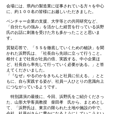
会場には、県内の製造業に従事されている方々を中心
に、約１００名の皆様にお越しいただきました。
ベンチャー企業の支援、大学等との共同研究など、
「自分たちの強み」を活かした経営を行っている浜野
氏のお話に刺激を受けた方も多かったことと思いま
す。
質疑応答で、「５Ｓを徹底していくための秘訣」を聞
かれた浜野氏は、「社長自ら先頭に立って行うこと。
根付くまで社長が社員の倍、実践する。中小企業ほ
ど、社長自ら率先して行っていく必要がある。」と答
えてくださいました。
「『なぜ』やるのかをきちんと社員に伝える。」とと
もに、自ら実践する姿が、社員一人ひとりの意識向上
につながっているようです。
特別講演の最後に、今回、浜野氏をご紹介くださっ
た、山形大学客員教授 柴田孝 氏から、まとめとし
浜野氏は、東京の限られた土地や施設の中で、
て、「
会社、社員がさらに豊かになるようにしていこうとい