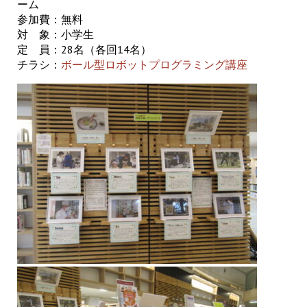
ーム
参加費：無料
対 象：小学生
定 員：28名（各回14名）
チラシ：
ボール型ロボットプログラミング講座