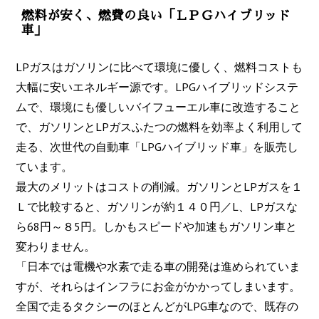
燃料が安く、燃費の良い「ＬＰＧハイブリッド
車」
LPガスはガソリンに比べて環境に優しく、燃料コストも
大幅に安いエネルギー源です。LPGハイブリッドシステ
ムで、環境にも優しいバイフューエル車に改造すること
で、ガソリンとLPガスふたつの燃料を効率よく利用して
走る、次世代の自動車「LPGハイブリッド車」を販売し
ています。
最大のメリットはコストの削減。ガソリンとLPガスを１
Ｌで比較すると、ガソリンが約１４０円／L、LPガスな
ら68円～８5円。しかもスピードや加速もガソリン車と
変わりません。
「日本では電機や水素で走る車の開発は進められていま
すが、それらはインフラにお金がかかってしまいます。
全国で走るタクシーのほとんどがLPG車なので、既存の