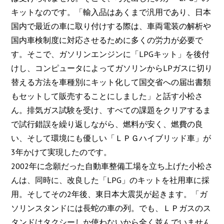
キットなのです。「輸入品はあくまで汎用であり、日本
国内で最近の車に取り付けする際は、車両電装の解析や
国内車検制度に対応させるために多くの労力が必要で
す。そこで、ガソリンエンジンに「LPGキット」を後付
けし、コンピュータによってガソリンからLPガスに切り
替える方法を車種別にキット化して国交省への届出書類
もセットして販売することにしました」と話す小松さ
ん。排気ガス試験を受け、すべての課題をクリアするま
で試行錯誤を繰り返しながら、燃料が安く、燃費の良
い、そして環境にも優しい「ＬＰＧハイブリッド車」が
3年かけて実現したのです。
2002年に念願だった自動車整備工場を立ち上げた小松さ
んは、同時に、改良した「LPG」のキットを社用車に採
用。そしてその2年後、東日本大震災が起きます。「ガ
ソリンスタンドには長蛇の車の列。でも、ＬＰガスのス
タンドはタクシーしか使わないから全く並んでいません